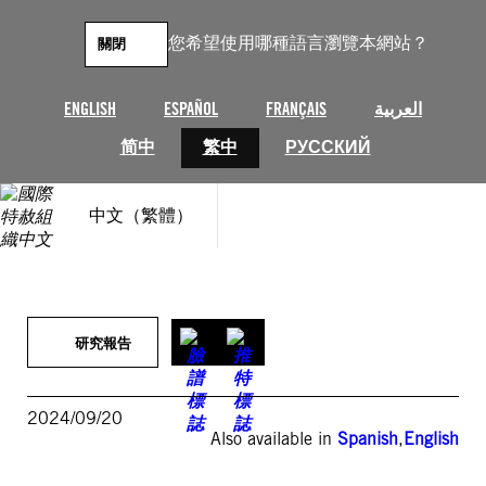
跳
至
您希望使用哪種語言瀏覽本網站？
關閉
主
要
內
ENGLISH
ESPAÑOL
FRANÇAIS
العربية
容
简中
繁中
РУССКИЙ
中文（繁體）
研究報告
2024/09/20
Also available in
Spanish
,
English