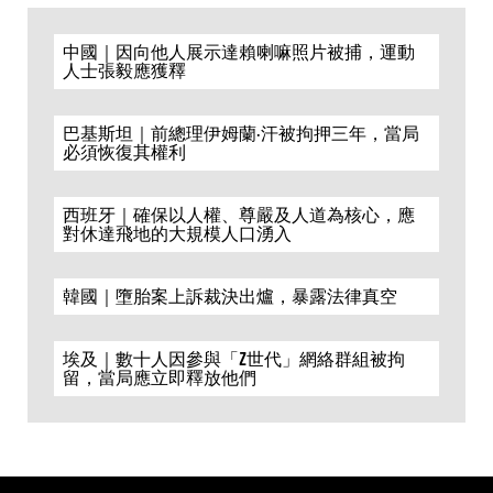
中國｜因向他人展示達賴喇嘛照片被捕，運動
人士張毅應獲釋
巴基斯坦｜前總理伊姆蘭·汗被拘押三年，當局
必須恢復其權利
西班牙｜確保以人權、尊嚴及人道為核心，應
對休達飛地的大規模人口湧入
韓國｜墮胎案上訴裁決出爐，暴露法律真空
埃及｜數十人因參與「Z世代」網絡群組被拘
留，當局應立即釋放他們