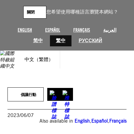
跳
至
您希望使用哪種語言瀏覽本網站？
關閉
主
要
內
ENGLISH
ESPAÑOL
FRANÇAIS
العربية
容
简中
繁中
РУССКИЙ
中文（繁體）
倡議行動
2023/06/07
Also available in
English
,
Español
,
Français