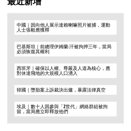
最近新增
中國｜因向他人展示達賴喇嘛照片被捕，運動
人士張毅應獲釋
巴基斯坦｜前總理伊姆蘭·汗被拘押三年，當局
必須恢復其權利
西班牙｜確保以人權、尊嚴及人道為核心，應
對休達飛地的大規模人口湧入
韓國｜墮胎案上訴裁決出爐，暴露法律真空
埃及｜數十人因參與「Z世代」網絡群組被拘
留，當局應立即釋放他們