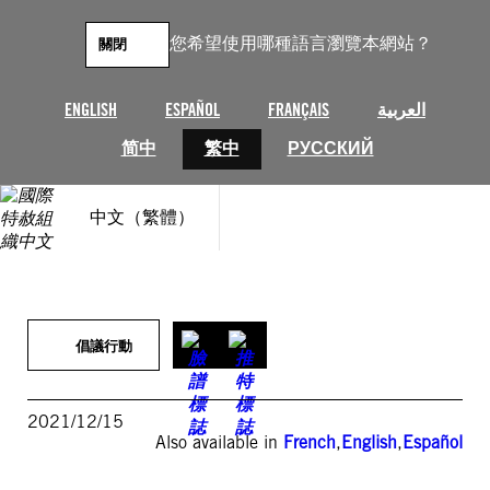
跳
至
您希望使用哪種語言瀏覽本網站？
關閉
主
要
內
ENGLISH
ESPAÑOL
FRANÇAIS
العربية
容
简中
繁中
РУССКИЙ
中文（繁體）
倡議行動
2021/12/15
Also available in
French
,
English
,
Español