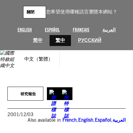
跳
至
您希望使用哪種語言瀏覽本網站？
關閉
主
要
內
ENGLISH
ESPAÑOL
FRANÇAIS
العربية
容
简中
繁中
РУССКИЙ
中文（繁體）
研究報告
2001/12/03
Also available in
French
,
English
,
Español
,
العربية