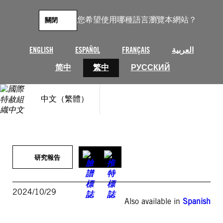
跳
至
您希望使用哪種語言瀏覽本網站？
關閉
主
要
內
ENGLISH
ESPAÑOL
FRANÇAIS
العربية
容
简中
繁中
РУССКИЙ
中文（繁體）
研究報告
2024/10/29
Also available in
Spanish