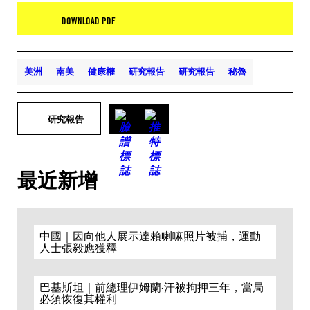
DOWNLOAD PDF
美洲
南美
健康權
研究報告
研究報告
秘魯
研究報告
最近新增
中國｜因向他人展示達賴喇嘛照片被捕，運動
人士張毅應獲釋
巴基斯坦｜前總理伊姆蘭·汗被拘押三年，當局
必須恢復其權利