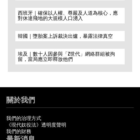
西班牙｜確保以人權、尊嚴及人道為核心，應
對休達飛地的大規模人口湧入
韓國｜墮胎案上訴裁決出爐，暴露法律真空
埃及｜數十人因參與「Z世代」網絡群組被拘
留，當局應立即釋放他們
關於我們
我們的治理方式
《現代奴役法》透明度聲明
我們的財務
最新消息