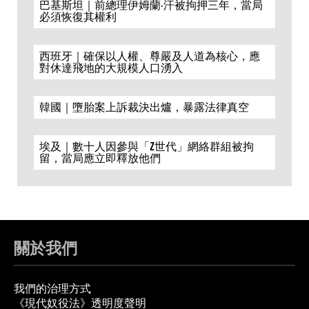
巴基斯坦｜前總理伊姆蘭·汗被拘押三年，當局
必須恢復其權利
西班牙｜確保以人權、尊嚴及人道為核心，應
對休達飛地的大規模人口湧入
韓國｜墮胎案上訴裁決出爐，暴露法律真空
埃及｜數十人因參與「Z世代」網絡群組被拘
留，當局應立即釋放他們
關於我們
我們的治理方式
《現代奴役法》透明度聲明