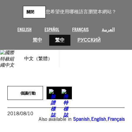
跳
至
您希望使用哪種語言瀏覽本網站？
關閉
主
要
內
ENGLISH
ESPAÑOL
FRANÇAIS
العربية
容
简中
繁中
РУССКИЙ
中文（繁體）
倡議行動
2018/08/10
Also available in
Spanish
,
English
,
Français