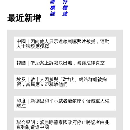
最近新增
中國｜因向他人展示達賴喇嘛照片被捕，運動
人士張毅應獲釋
韓國｜墮胎案上訴裁決出爐，暴露法律真空
埃及｜數十人因參與「Z世代」網絡群組被拘
留，當局應立即釋放他們
印度｜新德里和平示威者遭鎮壓引發嚴重人權
關注
聯合聲明：緊急呼籲泰國政府停止將記者白兆
東強制遣返中國