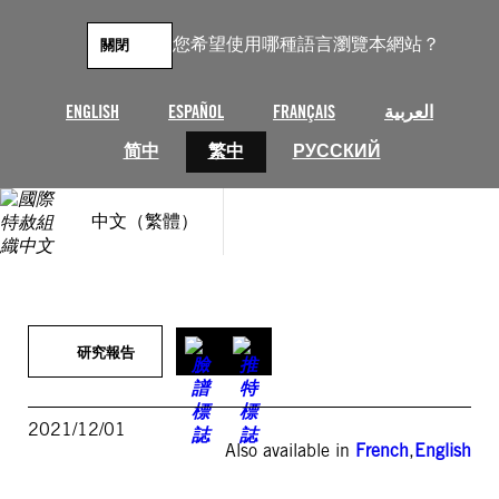
跳
至
您希望使用哪種語言瀏覽本網站？
關閉
主
要
內
ENGLISH
ESPAÑOL
FRANÇAIS
العربية
容
简中
繁中
РУССКИЙ
中文（繁體）
研究報告
2021/12/01
Also available in
French
,
English