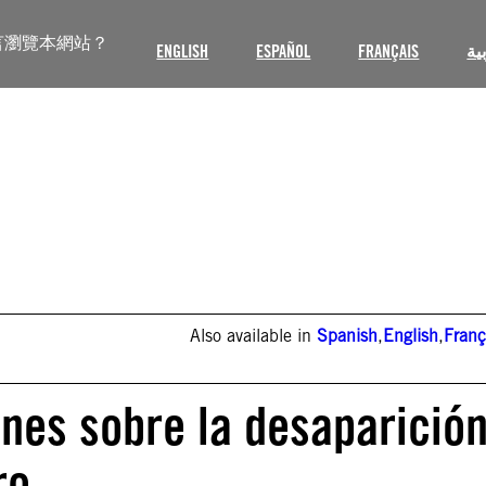
言瀏覽本網站？
ENGLISH
ESPAÑOL
FRANÇAIS
ية
Also available in
Spanish
,
English
,
Franç
ones sobre la desaparició
ro