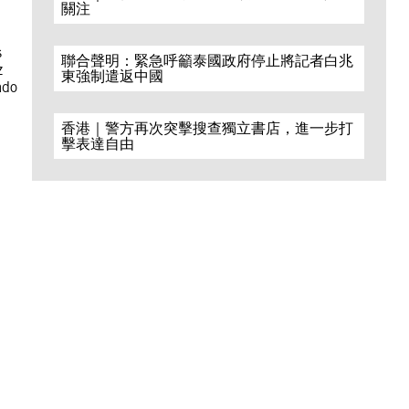
關注
s
聯合聲明：緊急呼籲泰國政府停止將記者白兆
z
東強制遣返中國
ado
香港｜警方再次突擊搜查獨立書店，進一步打
擊表達自由