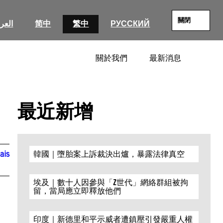
關閉
العرب
简中
繁中
РУССКИЙ
關於我們
最新消息
SEARC
最近新增
ais
韓國｜墮胎案上訴裁決出爐，暴露法律真空
埃及｜數十人因參與「Z世代」網絡群組被拘
n
留，當局應立即釋放他們
印度｜新德里和平示威者遭鎮壓引發嚴重人權