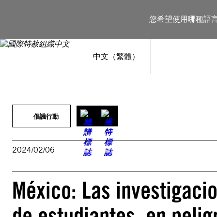
跳
至
您希望使用哪種語
主
要
內
容
中文（繁體）
倡議行動
2024/02/06
México: Las investigaci
de estudiantes, en pelig