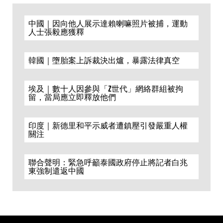
中國｜因向他人展示達賴喇嘛照片被捕，運動
人士張毅應獲釋
韓國｜墮胎案上訴裁決出爐，暴露法律真空
埃及｜數十人因參與「Z世代」網絡群組被拘
留，當局應立即釋放他們
印度｜新德里和平示威者遭鎮壓引發嚴重人權
關注
聯合聲明：緊急呼籲泰國政府停止將記者白兆
東強制遣返中國