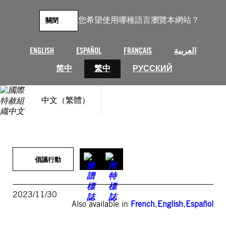
跳
至
您希望使用哪種語言瀏覽本網站？
關閉
主
要
內
ENGLISH
ESPAÑOL
FRANÇAIS
العربية
容
简中
繁中
РУССКИЙ
中文（繁體）
倡議行動
2023/11/30
Also available in
French
,
English
,
Español