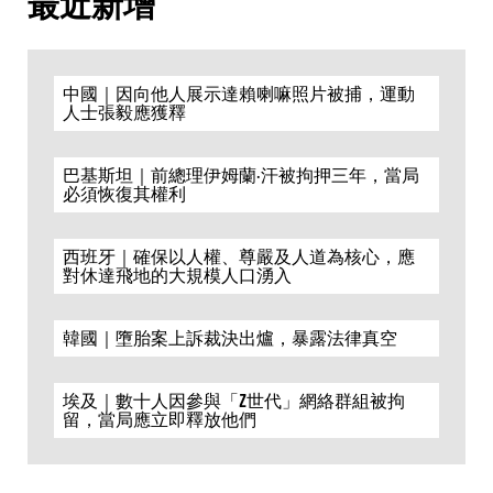
最近新增
中國｜因向他人展示達賴喇嘛照片被捕，運動
人士張毅應獲釋
巴基斯坦｜前總理伊姆蘭·汗被拘押三年，當局
必須恢復其權利
西班牙｜確保以人權、尊嚴及人道為核心，應
對休達飛地的大規模人口湧入
韓國｜墮胎案上訴裁決出爐，暴露法律真空
埃及｜數十人因參與「Z世代」網絡群組被拘
留，當局應立即釋放他們