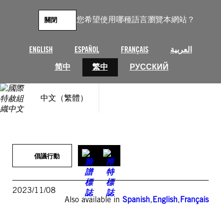
跳
至
您希望使用哪種語言瀏覽本網站？
關閉
主
要
內
ENGLISH
ESPAÑOL
FRANÇAIS
العربية
容
简中
繁中
РУССКИЙ
中文（繁體）
倡議行動
2023/11/08
Also available in
Spanish
,
English
,
Français