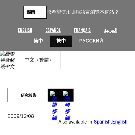
跳
至
您希望使用哪種語言瀏覽本網站？
關閉
主
要
內
ENGLISH
ESPAÑOL
FRANÇAIS
العربية
容
简中
繁中
РУССКИЙ
中文（繁體）
研究報告
2009/12/08
Also available in
Spanish
,
English