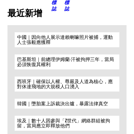
最近新增
中國｜因向他人展示達賴喇嘛照片被捕，運動
人士張毅應獲釋
巴基斯坦｜前總理伊姆蘭·汗被拘押三年，當局
必須恢復其權利
西班牙｜確保以人權、尊嚴及人道為核心，應
對休達飛地的大規模人口湧入
韓國｜墮胎案上訴裁決出爐，暴露法律真空
埃及｜數十人因參與「Z世代」網絡群組被拘
留，當局應立即釋放他們