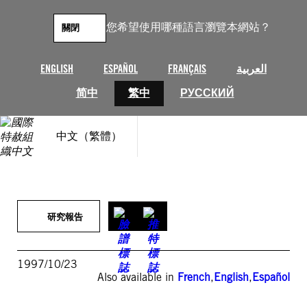
跳
至
您希望使用哪種語言瀏覽本網站？
關閉
主
要
內
ENGLISH
ESPAÑOL
FRANÇAIS
العربية
容
简中
繁中
РУССКИЙ
中文（繁體）
研究報告
1997/10/23
Also available in
French
,
English
,
Español