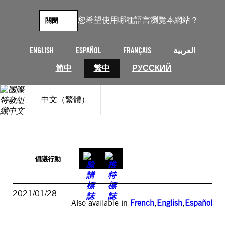
跳
至
您希望使用哪種語言瀏覽本網站？
關閉
主
要
內
ENGLISH
ESPAÑOL
FRANÇAIS
العربية
容
简中
繁中
РУССКИЙ
中文（繁體）
倡議行動
2021/01/28
Also available in
French
,
English
,
Español