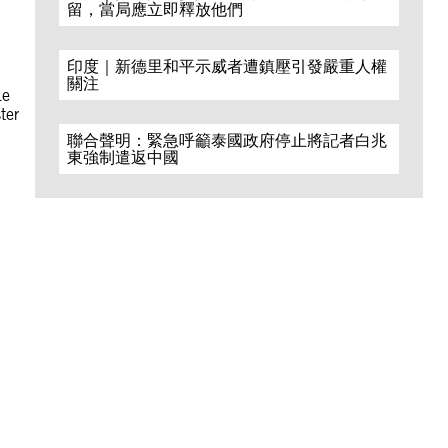
留，當局應立即釋放他們
印度｜新德里和平示威者遭鎮壓引發嚴重人權
關注
Le
ter
聯合聲明：緊急呼籲泰國政府停止將記者白兆
東強制遣返中國