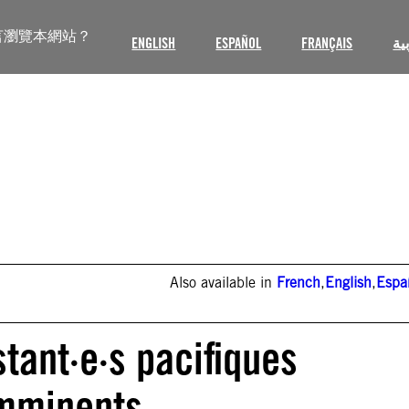
言瀏覽本網站？
ENGLISH
ESPAÑOL
FRANÇAIS
ية
Also available in
French
,
English
,
Espa
tant·e·s pacifiques
imminents