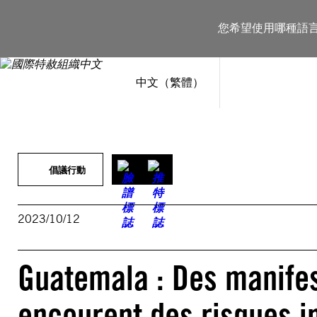
跳
至
您希望使用哪種語
主
要
內
容
中文（繁體）
倡議行動
2023/10/12
Guatemala : Des manifes
encourent des risques 