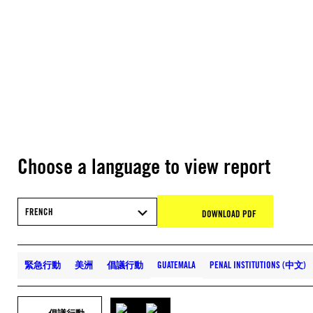
Choose a language to view report
FRENCH
DOWNLOAD PDF
緊急行動
美洲
倡議行動
GUATEMALA
PENAL INSTITUTIONS (中文)