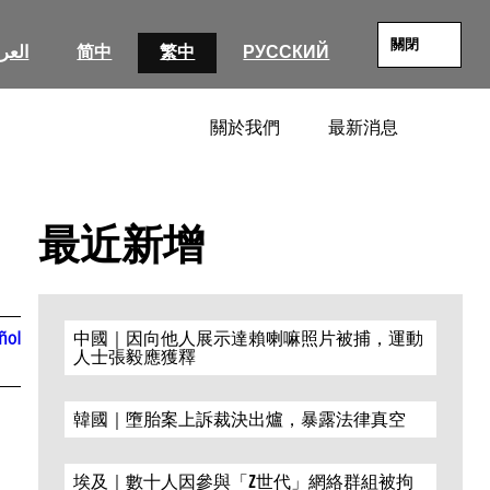
關閉
العرب
简中
繁中
РУССКИЙ
關於我們
最新消息
SEARC
最近新增
ñol
中國｜因向他人展示達賴喇嘛照片被捕，運動
人士張毅應獲釋
韓國｜墮胎案上訴裁決出爐，暴露法律真空
埃及｜數十人因參與「Z世代」網絡群組被拘