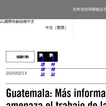
跳
至
您希望使用哪種語
主
要
內
容
中文（繁體）
倡議行動
2020/02/13
Guatemala: Más informa
amenaza el trabajo de l