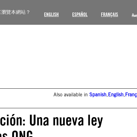
言瀏覽本網站？
ENGLISH
ESPAÑOL
FRANÇAIS
ية
Also available in
Spanish
,
English
,
Franç
ción: Una nueva ley
as ONG