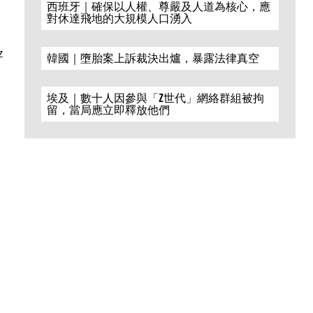
西班牙｜確保以人權、尊嚴及人道為核心，應
對休達飛地的大規模人口湧入
z
韓國｜墮胎案上訴裁決出爐，暴露法律真空
埃及｜數十人因參與「Z世代」網絡群組被拘
留，當局應立即釋放他們