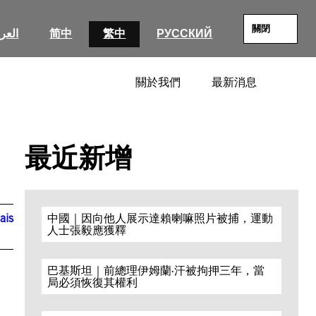
關閉
العرب
简中
繁中
РУССКИЙ
關於我們
最新消息
SEARC
最近新增
ais
中國｜因向他人展示達賴喇嘛照片被捕，運動
人士張毅應獲釋
巴基斯坦｜前總理伊姆蘭·汗被拘押三年，當
局必須恢復其權利