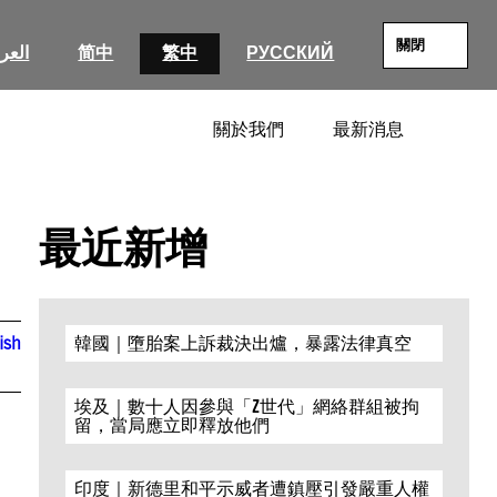
關閉
العرب
简中
繁中
РУССКИЙ
關於我們
最新消息
SEARC
最近新增
ish
韓國｜墮胎案上訴裁決出爐，暴露法律真空
埃及｜數十人因參與「Z世代」網絡群組被拘
留，當局應立即釋放他們
印度｜新德里和平示威者遭鎮壓引發嚴重人權