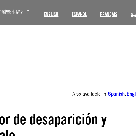
言瀏覽本網站？
ENGLISH
ESPAÑOL
FRANÇAIS
ية
Also available in
Spanish
,
Engl
or de desaparición y
alo