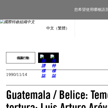
跳
至
您希望使用哪種語
主
要
內
容
中文（繁體）
倡議行動
1990/11/14
Guatemala / Belice: Tem
tortura: Luis Arturo Arév