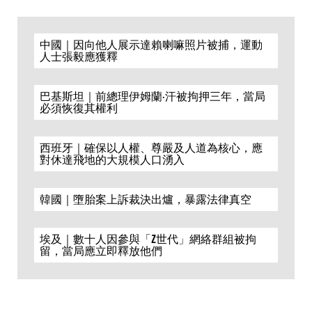
中國｜因向他人展示達賴喇嘛照片被捕，運動
人士張毅應獲釋
巴基斯坦｜前總理伊姆蘭·汗被拘押三年，當局
必須恢復其權利
西班牙｜確保以人權、尊嚴及人道為核心，應
對休達飛地的大規模人口湧入
韓國｜墮胎案上訴裁決出爐，暴露法律真空
埃及｜數十人因參與「Z世代」網絡群組被拘
留，當局應立即釋放他們