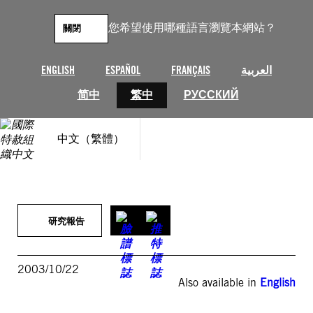
跳
至
您希望使用哪種語言瀏覽本網站？
關閉
主
要
內
ENGLISH
ESPAÑOL
FRANÇAIS
العربية
容
简中
繁中
РУССКИЙ
中文（繁體）
研究報告
2003/10/22
Also available in
English