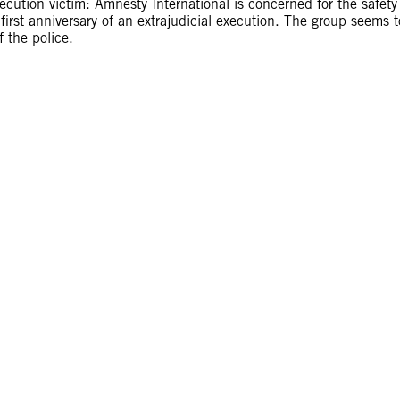
xecution victim: Amnesty International is concerned for the safety
irst anniversary of an extrajudicial execution. The group seems t
 the police.