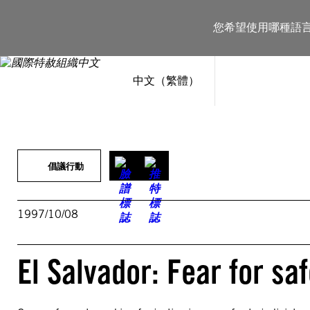
跳
至
您希望使用哪種語
主
要
內
容
中文（繁體）
倡議行動
1997/10/08
El Salvador: Fear for saf