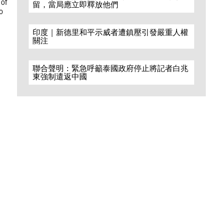
 of
留，當局應立即釋放他們
o
印度｜新德里和平示威者遭鎮壓引發嚴重人權
關注
聯合聲明：緊急呼籲泰國政府停止將記者白兆
東強制遣返中國