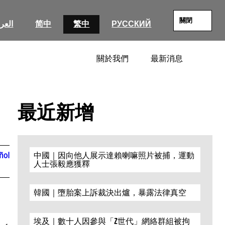
關閉
العرب
简中
繁中
РУССКИЙ
關於我們
最新消息
SEARC
最近新增
ñol
中國｜因向他人展示達賴喇嘛照片被捕，運動
人士張毅應獲釋
韓國｜墮胎案上訴裁決出爐，暴露法律真空
埃及｜數十人因參與「Z世代」網絡群組被拘