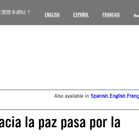
言瀏覽本網站？
ENGLISH
ESPAÑOL
FRANÇAIS
ية
Also available in
Spanish
,
English
,
Franç
acia la paz pasa por la