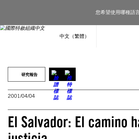
跳
至
您希望使用哪種語
主
要
內
容
中文（繁體）
研究報告
2001/04/04
El Salvador: El camino h
justicia