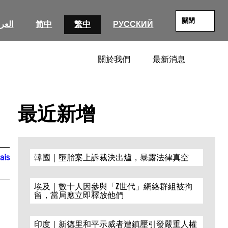
關閉
العرب
简中
繁中
РУССКИЙ
關於我們
最新消息
SEARC
最近新增
ais
韓國｜墮胎案上訴裁決出爐，暴露法律真空
埃及｜數十人因參與「Z世代」網絡群組被拘
留，當局應立即釋放他們
印度｜新德里和平示威者遭鎮壓引發嚴重人權