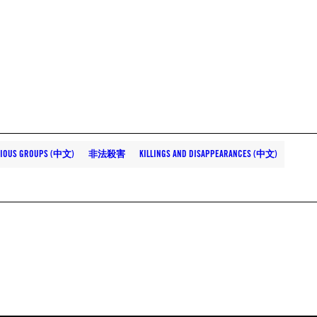
GIOUS GROUPS (中文)
非法殺害
KILLINGS AND DISAPPEARANCES (中文)