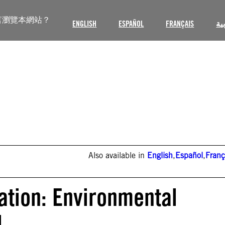
言瀏覽本網站？
ENGLISH
ESPAÑOL
FRANÇAIS
ية
Also available in
English
,
Español
,
Franç
ation: Environmental
l