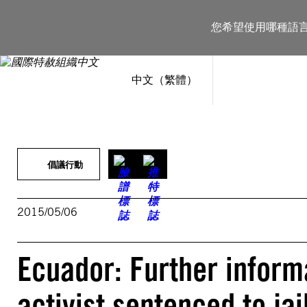
跳
至
您希望使用哪種語
主
要
內
容
中文（繁體）
倡議行動
2015/05/06
Ecuador: Further inform
activist sentenced to jai