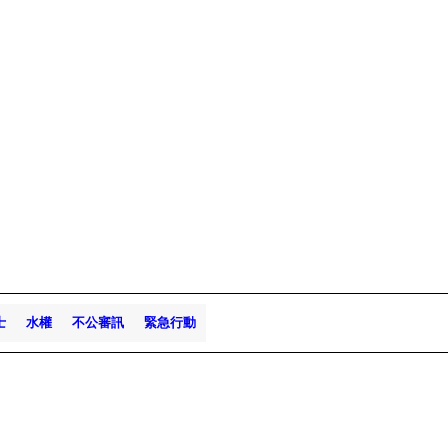
士
水權
不公審訊
緊急行動