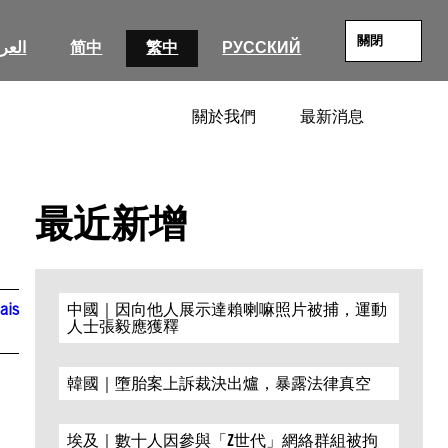
關閉
العرب
简中
繁中
РУССКИЙ
關於我們
最新消息
SEARC
最近新增
ais
中國｜因向他人展示達賴喇嘛照片被捕，運動
人士張毅應獲釋
韓國｜墮胎案上訴裁決出爐，暴露法律真空
埃及｜數十人因參與「Z世代」網絡群組被拘