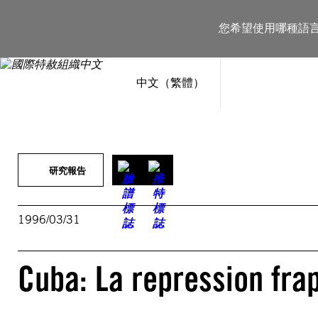
跳
至
您希望使用哪種語
主
要
內
容
中文（繁體）
研究報告
1996/03/31
Cuba: La repression frap