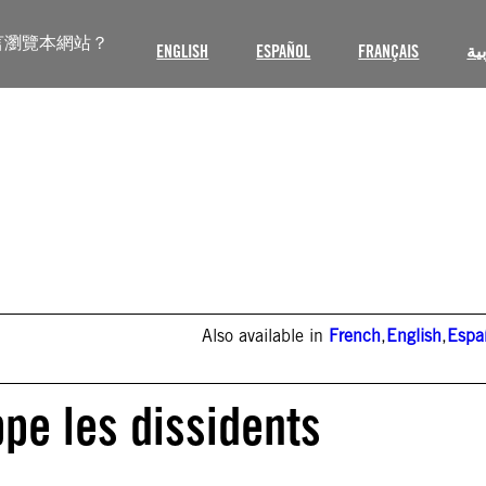
言瀏覽本網站？
ENGLISH
ESPAÑOL
FRANÇAIS
ية
Also available in
French
,
English
,
Espa
pe les dissidents