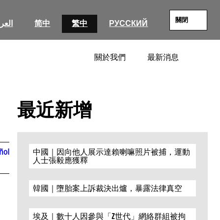
關閉
العرب
简中
繁中
РУССКИЙ
關於我們
最新消息
SEARC
最近新增
ñol
中國｜因向他人展示達賴喇嘛照片被捕，運動
人士張毅應獲釋
韓國｜墮胎案上訴裁決出爐，暴露法律真空
埃及｜數十人因參與「Z世代」網絡群組被拘