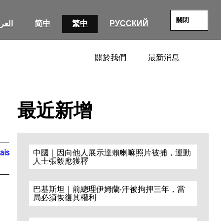
關閉
العرب
简中
繁中
РУССКИЙ
關於我們
最新消息
SEARC
最近新增
ais
中國｜因向他人展示達賴喇嘛照片被捕，運動
人士張毅應獲釋
巴基斯坦｜前總理伊姆蘭·汗被拘押三年，當
局必須恢復其權利