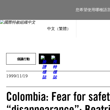
跳
至
您希望使用哪種語
主
要
內
容
中文（繁體）
倡議行動
1999/11/19
Colombia: Fear for safet
“disappearance”: Beatr