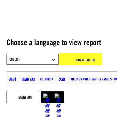
Choose a language to view report
ENGLISH
DOWNLOAD PDF
美洲
倡議行動
COLOMBIA
失蹤
KILLINGS AND DISAPPEARANCES (
倡議行動