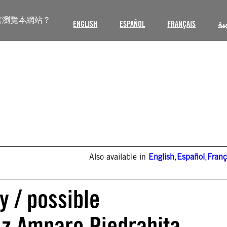
言瀏覽本網站？
ENGLISH
ESPAÑOL
FRANÇAIS
ية
Also available in
English
,
Español
,
Franç
y / possible
iz Amparo Piedrahita