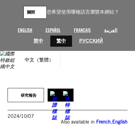
跳
至
您希望使用哪種語言瀏覽本網站？
關閉
主
要
內
ENGLISH
ESPAÑOL
FRANÇAIS
العربية
容
简中
繁中
РУССКИЙ
中文（繁體）
研究報告
2024/10/07
Also available in
French
,
English