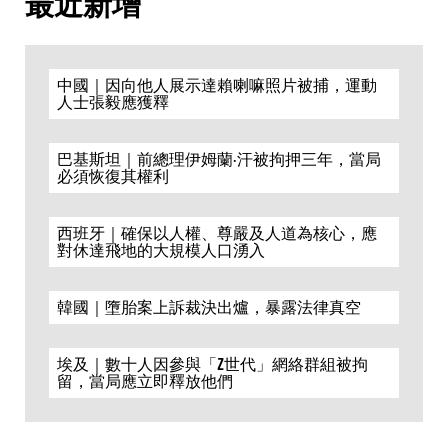
最近新增
中國｜因向他人展示達賴喇嘛照片被捕，運動
人士張毅應獲釋
巴基斯坦｜前總理伊姆蘭·汗被拘押三年，當局
必須恢復其權利
西班牙｜確保以人權、尊嚴及人道為核心，應
對休達飛地的大規模人口湧入
韓國｜墮胎案上訴裁決出爐，暴露法律真空
埃及｜數十人因參與「Z世代」網絡群組被拘
留，當局應立即釋放他們