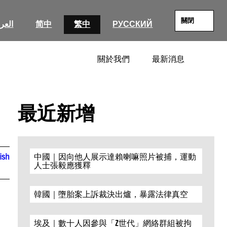
關閉
العرب
简中
繁中
РУССКИЙ
關於我們
最新消息
SEARC
最近新增
ish
中國｜因向他人展示達賴喇嘛照片被捕，運動
人士張毅應獲釋
韓國｜墮胎案上訴裁決出爐，暴露法律真空
埃及｜數十人因參與「Z世代」網絡群組被拘