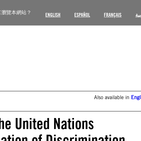
言瀏覽本網站？
ENGLISH
ESPAÑOL
FRANÇAIS
ية
Also available in
Engl
he United Nations
ation of Discrimination