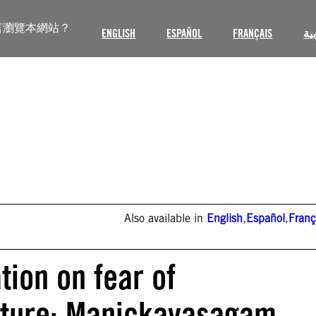
言瀏覽本網站？
ENGLISH
ESPAÑOL
FRANÇAIS
ية
Also available in
English
,
Español
,
Franç
tion on fear of
orture: Manickavasagam