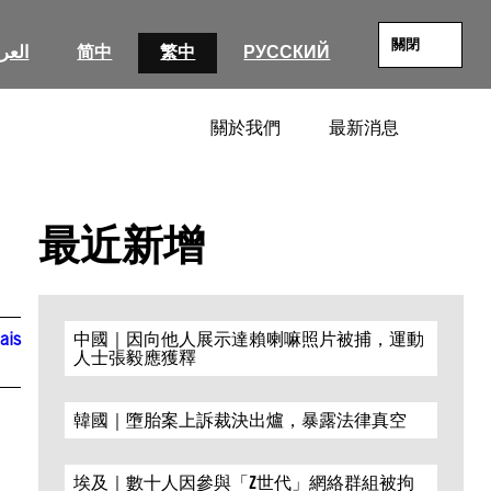
關閉
العرب
简中
繁中
РУССКИЙ
關於我們
最新消息
SEARC
最近新增
ais
中國｜因向他人展示達賴喇嘛照片被捕，運動
人士張毅應獲釋
韓國｜墮胎案上訴裁決出爐，暴露法律真空
埃及｜數十人因參與「Z世代」網絡群組被拘