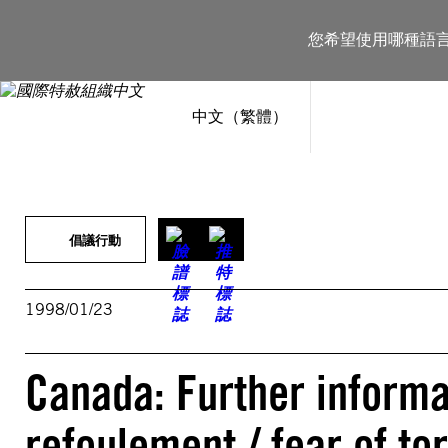
跳
至
您希望使用哪種語
主
要
內
容
中文（繁體）
倡議行動
1998/01/23
Canada: Further informa
refoulement / fear of t