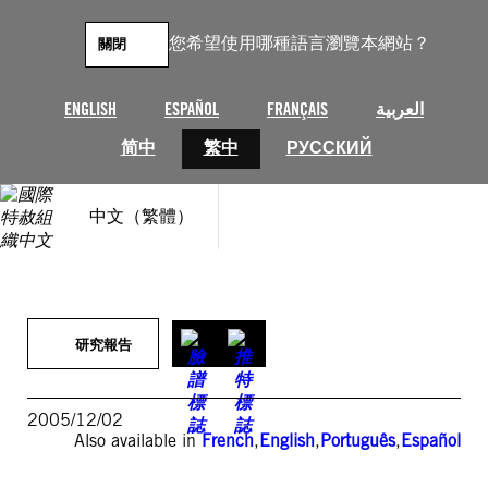
跳
至
您希望使用哪種語言瀏覽本網站？
關閉
主
要
內
ENGLISH
ESPAÑOL
FRANÇAIS
العربية
容
简中
繁中
РУССКИЙ
中文（繁體）
研究報告
2005/12/02
Also available in
French
,
English
,
Português
,
Español