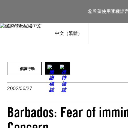
跳
至
您希望使用哪種語
主
要
內
容
中文（繁體）
倡議行動
2002/06/27
Barbados: Fear of immin
Concern