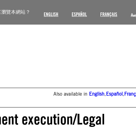
言瀏覽本網站？
ENGLISH
ESPAÑOL
FRANÇAIS
ية
Also available in
English
,
Español
,
Franç
ent execution/Legal