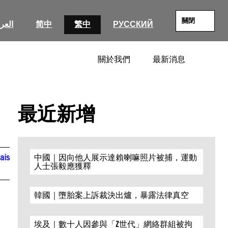
關閉
العرب
简中
繁中
РУССКИЙ
關於我們
最新消息
SEARC
最近新增
ais
中國｜因向他人展示達賴喇嘛照片被捕，運動
人士張毅應獲釋
韓國｜墮胎案上訴裁決出爐，暴露法律真空
埃及｜數十人因參與「Z世代」網絡群組被拘