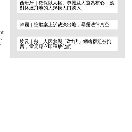
西班牙｜確保以人權、尊嚴及人道為核心，應
對休達飛地的大規模人口湧入
韓國｜墮胎案上訴裁決出爐，暴露法律真空
nt
e.
埃及｜數十人因參與「Z世代」網絡群組被拘
s
留，當局應立即釋放他們