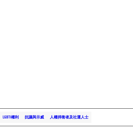
LGBTI權利
抗議與示威
人權捍衛者及社運人士