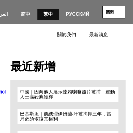
關閉
العرب
简中
繁中
РУССКИЙ
關於我們
最新消息
SEARC
最近新增
ñol
中國｜因向他人展示達賴喇嘛照片被捕，運動
人士張毅應獲釋
巴基斯坦｜前總理伊姆蘭·汗被拘押三年，當
局必須恢復其權利