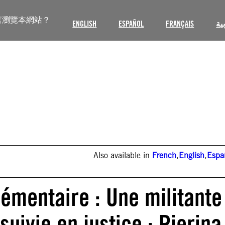
言瀏覽本網站？
ENGLISH
ESPAÑOL
FRANÇAIS
ية
Also available in
French
,
English
,
Espa
lémentaire : Une militante
uivie en justice : Pierina