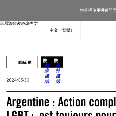
跳
至
您希望使用哪種語
主
要
內
容
中文（繁體）
倡議行動
2024/05/30
Argentine : Action comp
LGBT+ est toujours pours