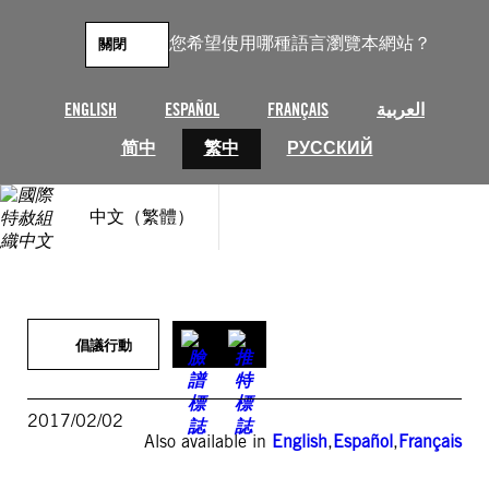
跳
至
您希望使用哪種語言瀏覽本網站？
關閉
主
要
內
ENGLISH
ESPAÑOL
FRANÇAIS
العربية
容
简中
繁中
РУССКИЙ
中文（繁體）
倡議行動
2017/02/02
Also available in
English
,
Español
,
Français