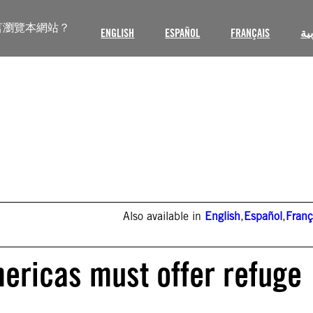
言瀏覽本網站？
ENGLISH
ESPAÑOL
FRANÇAIS
ية
Also available in
English
,
Español
,
Franç
ericas must offer refuge