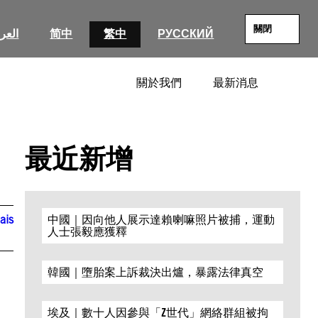
關閉
العرب
简中
繁中
РУССКИЙ
關於我們
最新消息
SEARC
最近新增
ais
中國｜因向他人展示達賴喇嘛照片被捕，運動
人士張毅應獲釋
韓國｜墮胎案上訴裁決出爐，暴露法律真空
埃及｜數十人因參與「Z世代」網絡群組被拘