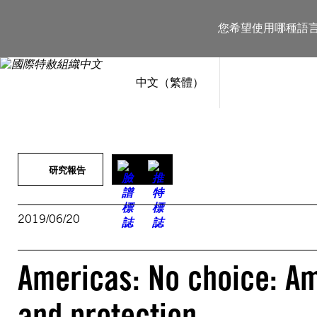
跳
至
您希望使用哪種語
主
要
內
容
中文（繁體）
研究報告
2019/06/20
Americas: No choice: Am
and protection