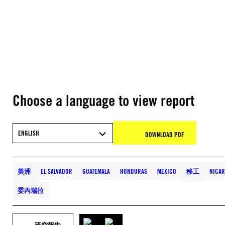
Choose a language to view report
ENGLISH
DOWNLOAD PDF
美洲
EL SALVADOR
GUATEMALA
HONDURAS
MEXICO
移工
NICA
委內瑞拉