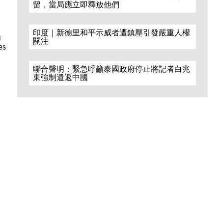
留，當局應立即釋放他們
印度｜新德里和平示威者遭鎮壓引發嚴重人權
u
關注
es
聯合聲明：緊急呼籲泰國政府停止將記者白兆
東強制遣返中國