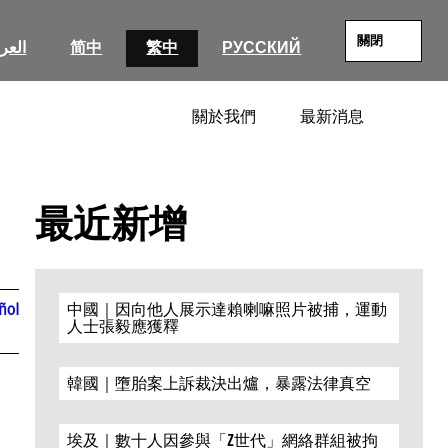
關閉
العرب
简中
繁中
РУССКИЙ
關於我們
最新消息
SEARC
最近新增
ñol
中國｜因向他人展示達賴喇嘛照片被捕，運動
人士張毅應獲釋
韓國｜墮胎案上訴裁決出爐，暴露法律真空
埃及｜數十人因參與「Z世代」網絡群組被拘