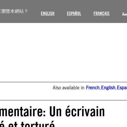
言瀏覽本網站？
ENGLISH
ESPAÑOL
FRANÇAIS
ية
Also available in
French
,
English
,
Espa
mentaire: Un écrivain
é et torturé