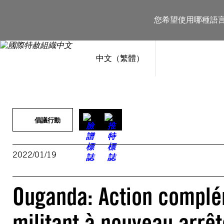
跳
至
您希望使用哪種語
主
要
內
容
中文（繁體）
倡議行動
2022/01/19
Ouganda: Action complé
militant à nouveau arrêt