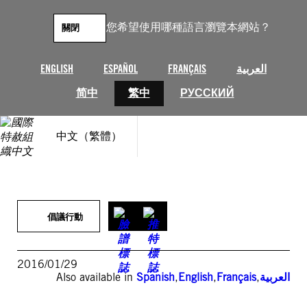
跳
至
您希望使用哪種語言瀏覽本網站？
關閉
主
要
內
ENGLISH
ESPAÑOL
FRANÇAIS
العربية
容
简中
繁中
РУССКИЙ
中文（繁體）
倡議行動
2016/01/29
Also available in
Spanish
,
English
,
Français
,
العربية