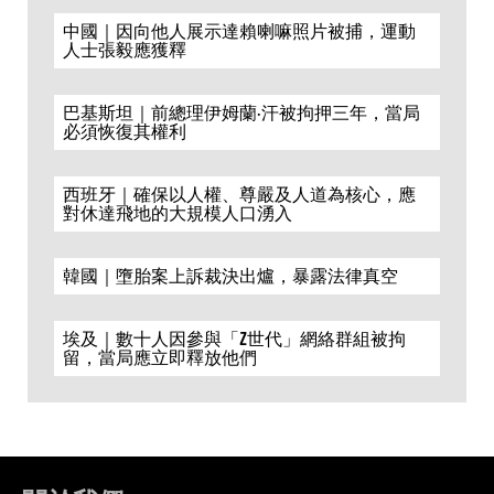
中國｜因向他人展示達賴喇嘛照片被捕，運動
人士張毅應獲釋
巴基斯坦｜前總理伊姆蘭·汗被拘押三年，當局
必須恢復其權利
西班牙｜確保以人權、尊嚴及人道為核心，應
對休達飛地的大規模人口湧入
韓國｜墮胎案上訴裁決出爐，暴露法律真空
埃及｜數十人因參與「Z世代」網絡群組被拘
留，當局應立即釋放他們