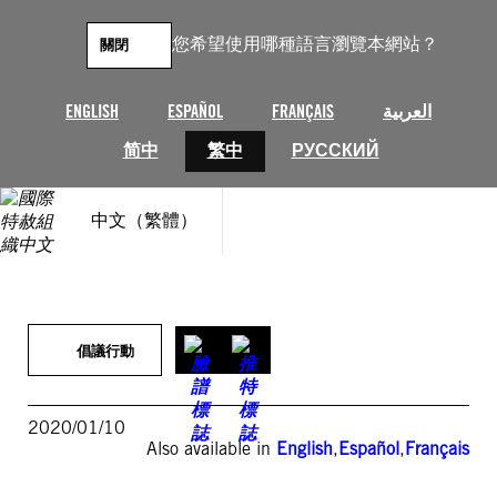
跳
至
您希望使用哪種語言瀏覽本網站？
關閉
主
要
內
ENGLISH
ESPAÑOL
FRANÇAIS
العربية
容
简中
繁中
РУССКИЙ
中文（繁體）
倡議行動
2020/01/10
Also available in
English
,
Español
,
Français