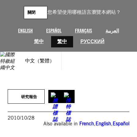
跳
至
您希望使用哪種語言瀏覽本網站？
關閉
主
要
內
ENGLISH
ESPAÑOL
FRANÇAIS
العربية
容
简中
繁中
РУССКИЙ
中文（繁體）
研究報告
2010/10/28
Also available in
French
,
English
,
Español