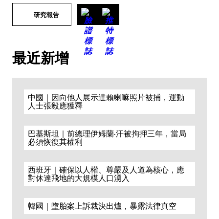
研究報告
最近新增
中國｜因向他人展示達賴喇嘛照片被捕，運動
人士張毅應獲釋
巴基斯坦｜前總理伊姆蘭·汗被拘押三年，當局
必須恢復其權利
西班牙｜確保以人權、尊嚴及人道為核心，應
對休達飛地的大規模人口湧入
韓國｜墮胎案上訴裁決出爐，暴露法律真空