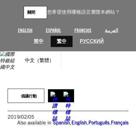
跳
至
您希望使用哪種語言瀏覽本網站？
關閉
主
要
內
ENGLISH
ESPAÑOL
FRANÇAIS
العربية
容
简中
繁中
РУССКИЙ
中文（繁體）
倡議行動
2019/02/05
Also available in
Spanish
,
English
,
Português
,
Français