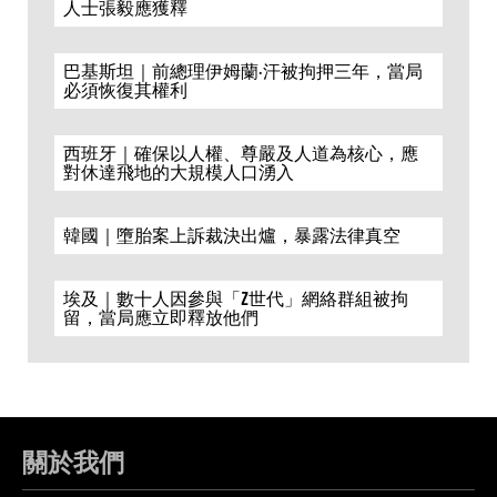
人士張毅應獲釋
巴基斯坦｜前總理伊姆蘭·汗被拘押三年，當局
必須恢復其權利
西班牙｜確保以人權、尊嚴及人道為核心，應
對休達飛地的大規模人口湧入
韓國｜墮胎案上訴裁決出爐，暴露法律真空
埃及｜數十人因參與「Z世代」網絡群組被拘
留，當局應立即釋放他們
關於我們