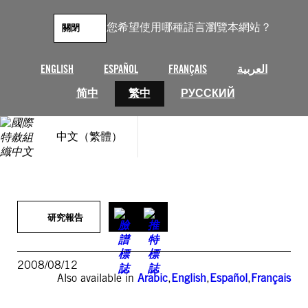
跳
至
您希望使用哪種語言瀏覽本網站？
關閉
主
要
內
ENGLISH
ESPAÑOL
FRANÇAIS
العربية
容
简中
繁中
РУССКИЙ
中文（繁體）
研究報告
2008/08/12
Also available in
Arabic
,
English
,
Español
,
Français