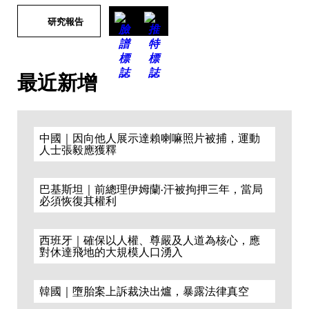
研究報告
最近新增
中國｜因向他人展示達賴喇嘛照片被捕，運動
人士張毅應獲釋
巴基斯坦｜前總理伊姆蘭·汗被拘押三年，當局
必須恢復其權利
西班牙｜確保以人權、尊嚴及人道為核心，應
對休達飛地的大規模人口湧入
韓國｜墮胎案上訴裁決出爐，暴露法律真空