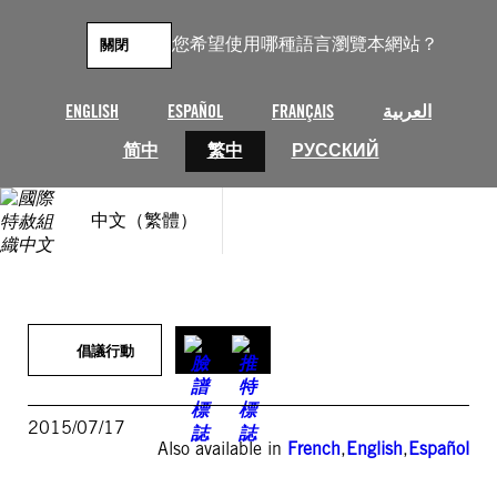
跳
至
您希望使用哪種語言瀏覽本網站？
關閉
主
要
內
ENGLISH
ESPAÑOL
FRANÇAIS
العربية
容
简中
繁中
РУССКИЙ
中文（繁體）
倡議行動
2015/07/17
Also available in
French
,
English
,
Español