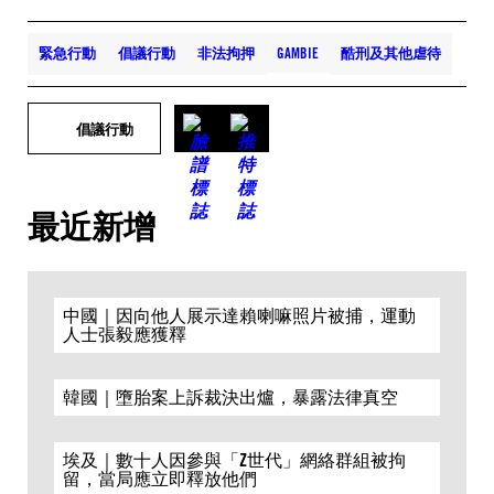
緊急行動
倡議行動
非法拘押
GAMBIE
酷刑及其他虐待
倡議行動
最近新增
中國｜因向他人展示達賴喇嘛照片被捕，運動
人士張毅應獲釋
韓國｜墮胎案上訴裁決出爐，暴露法律真空
埃及｜數十人因參與「Z世代」網絡群組被拘
留，當局應立即釋放他們