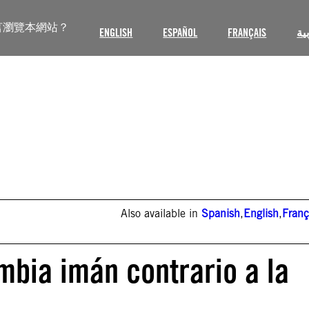
言瀏覽本網站？
ENGLISH
ESPAÑOL
FRANÇAIS
ية
Also available in
Spanish
,
English
,
Franç
bia imán contrario a la