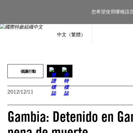
跳
至
您希望使用哪種語
主
要
內
容
中文（繁體）
倡議行動
2012/12/11
Gambia: Detenido en Gam
pena de muerte.