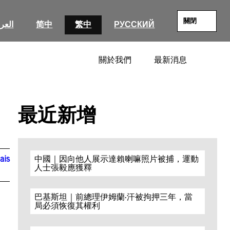
關閉
العرب
简中
繁中
РУССКИЙ
關於我們
最新消息
SEARC
最近新增
ais
中國｜因向他人展示達賴喇嘛照片被捕，運動
人士張毅應獲釋
巴基斯坦｜前總理伊姆蘭·汗被拘押三年，當
局必須恢復其權利