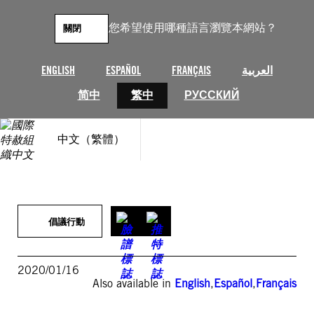
跳
至
您希望使用哪種語言瀏覽本網站？
關閉
主
要
內
ENGLISH
ESPAÑOL
FRANÇAIS
العربية
容
简中
繁中
РУССКИЙ
中文（繁體）
倡議行動
2020/01/16
Also available in
English
,
Español
,
Français