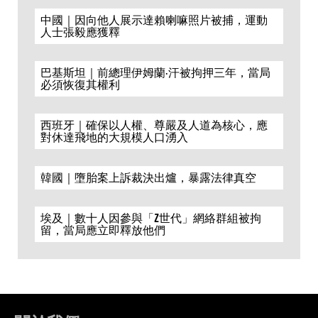
中國｜因向他人展示達賴喇嘛照片被捕，運動
人士張毅應獲釋
巴基斯坦｜前總理伊姆蘭·汗被拘押三年，當局
必須恢復其權利
西班牙｜確保以人權、尊嚴及人道為核心，應
對休達飛地的大規模人口湧入
韓國｜墮胎案上訴裁決出爐，暴露法律真空
埃及｜數十人因參與「Z世代」網絡群組被拘
留，當局應立即釋放他們