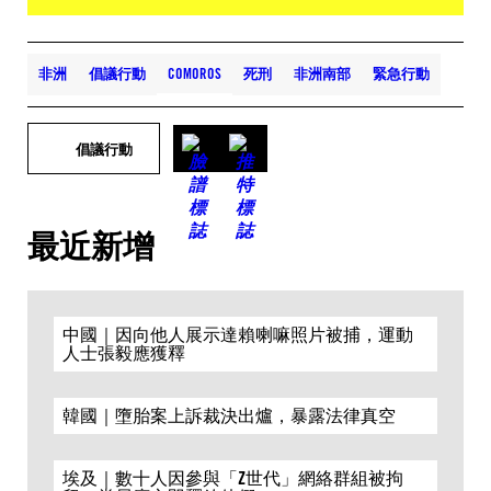
非洲
倡議行動
COMOROS
死刑
非洲南部
緊急行動
倡議行動
最近新增
中國｜因向他人展示達賴喇嘛照片被捕，運動
人士張毅應獲釋
韓國｜墮胎案上訴裁決出爐，暴露法律真空
埃及｜數十人因參與「Z世代」網絡群組被拘