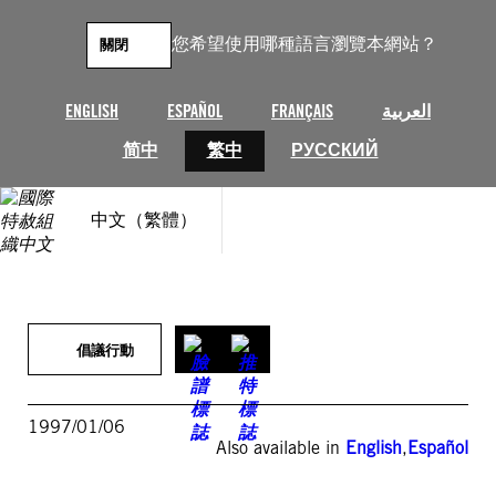
跳
至
您希望使用哪種語言瀏覽本網站？
關閉
主
要
內
ENGLISH
ESPAÑOL
FRANÇAIS
العربية
容
简中
繁中
РУССКИЙ
中文（繁體）
倡議行動
1997/01/06
Also available in
English
,
Español