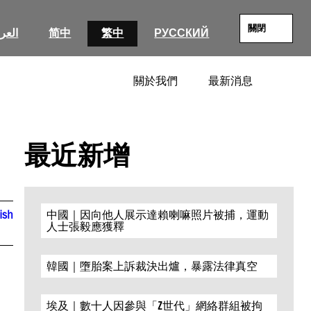
關閉
العرب
简中
繁中
РУССКИЙ
關於我們
最新消息
SEARC
最近新增
ish
中國｜因向他人展示達賴喇嘛照片被捕，運動
人士張毅應獲釋
韓國｜墮胎案上訴裁決出爐，暴露法律真空
埃及｜數十人因參與「Z世代」網絡群組被拘