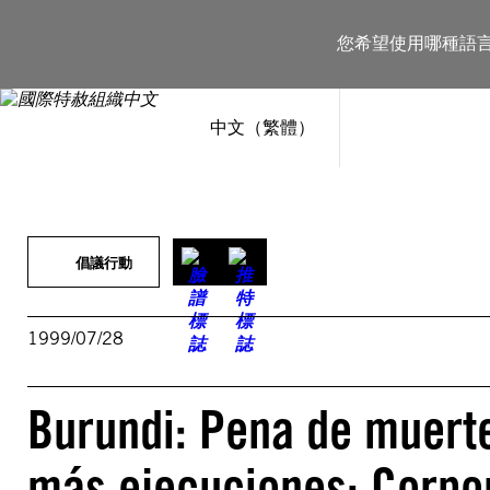
跳
至
您希望使用哪種語
主
要
內
容
中文（繁體）
倡議行動
1999/07/28
Burundi: Pena de muerte
más ejecuciones: Corpo