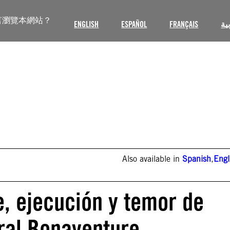
言瀏覽本網站？
ENGLISH
ESPAÑOL
FRANÇAIS
ية
Also available in
Spanish
,
Engl
, ejecución y temor de
ral Bonaventure