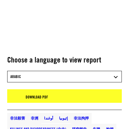
Choose a language to view report
ARABIC
DOWNLOAD PDF
非法殺害
非洲
أوغندا
إثيوبيا
非法拘押