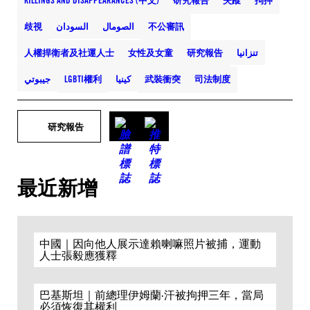
KILLINGS AND DISAPPEARANCES (中文)
研究報告
失蹤
拘押
歧視
السودان
الصومال
不公審訊
人權捍衛者及社運人士
女性及女童
研究報告
تنزانيا
جيبوتي
LGBTI權利
كينيا
武裝衝突
司法制度
研究報告
最近新增
中國｜因向他人展示達賴喇嘛照片被捕，運動
人士張毅應獲釋
巴基斯坦｜前總理伊姆蘭·汗被拘押三年，當局
必須恢復其權利