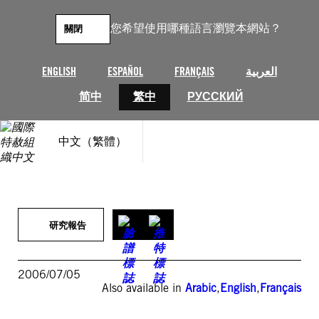
跳
至
您希望使用哪種語言瀏覽本網站？
關閉
主
要
內
ENGLISH
ESPAÑOL
FRANÇAIS
العربية
容
简中
繁中
РУССКИЙ
中文（繁體）
研究報告
2006/07/05
Also available in
Arabic
,
English
,
Français