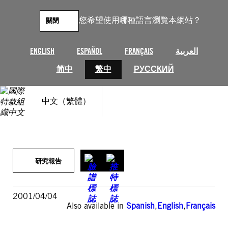
跳
至
您希望使用哪種語言瀏覽本網站？
關閉
主
要
內
ENGLISH
ESPAÑOL
FRANÇAIS
العربية
容
简中
繁中
РУССКИЙ
中文（繁體）
研究報告
2001/04/04
Also available in
Spanish
,
English
,
Français