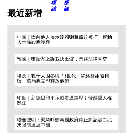
最近新增
中國｜因向他人展示達賴喇嘛照片被捕，運動
人士張毅應獲釋
韓國｜墮胎案上訴裁決出爐，暴露法律真空
埃及｜數十人因參與「Z世代」網絡群組被拘
留，當局應立即釋放他們
印度｜新德里和平示威者遭鎮壓引發嚴重人權
關注
聯合聲明：緊急呼籲泰國政府停止將記者白兆
東強制遣返中國