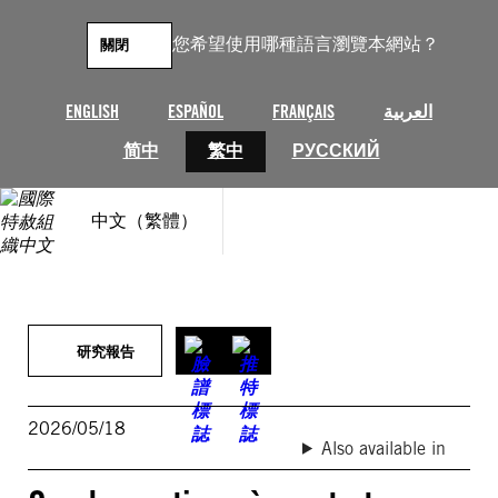
跳
至
您希望使用哪種語言瀏覽本網站？
關閉
主
要
內
ENGLISH
ESPAÑOL
FRANÇAIS
العربية
容
简中
繁中
РУССКИЙ
中文（繁體）
研究報告
2026/05/18
Also available in