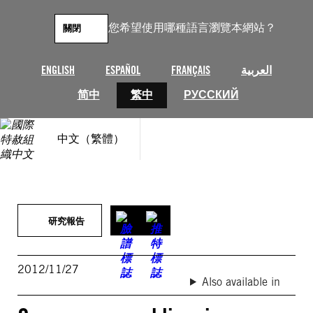
跳
至
您希望使用哪種語言瀏覽本網站？
關閉
主
要
內
ENGLISH
ESPAÑOL
FRANÇAIS
العربية
容
简中
繁中
РУССКИЙ
中文（繁體）
研究報告
2012/11/27
Also available in