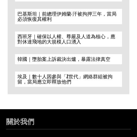
巴基斯坦｜前總理伊姆蘭·汗被拘押三年，當局
必須恢復其權利
西班牙｜確保以人權、尊嚴及人道為核心，應
對休達飛地的大規模人口湧入
韓國｜墮胎案上訴裁決出爐，暴露法律真空
埃及｜數十人因參與「Z世代」網絡群組被拘
留，當局應立即釋放他們
關於我們