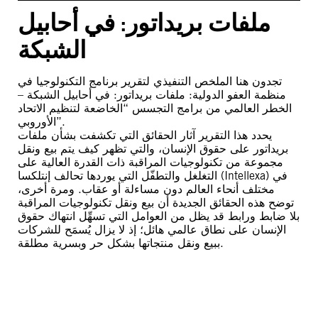
ملفات بريداتور: في أحابيل
الشبكة
تجدون هنا الملخص التنفيذي لتقرير برنامج التكنولوجيا في
منظمة العفو الدولية: ملفات بريداتور: في أحابيل الشبكة –
الخطر العالمي من برامج التجسس “الخاضعة لتنظيم الاتحاد
الأوروبي”.
يحدد هذا التقرير آثار الحقائق التي تكشفت بشأن ملفات
بريداتور على حقوق الإنسان، والتي تظهر كيف يتم بيع ونقل
مجموعة من تكنولوجيات المراقبة ذات القدرة العالية على
التغلغل والتطفّل التي يوردها تحالف إنتلكسا (Intellexa) في
مختلف أنحاء العالم دون مساءلة أو عقاب. ومرة أخرى،
توضح هذه الحقائق الجديدة أن بيع ونقل تكنولوجيات المراقبة
بلا ضابط ورابط قد يظل من العوامل التي تسهِّل انتهاك حقوق
الإنسان على نطاق عالمي هائل؛ إذ لا يزال يُسمَح للشركات
ببيع ونقل منتجاتها بشكل حر وبسرية مطلقة.