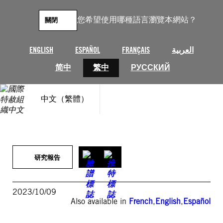
跳
至
您希望使用哪種語言瀏覽本網站？
關閉
主
要
內
العربية
FRANÇAIS
ESPAÑOL
ENGLISH
容
简中
繁中
РУССКИЙ
中文（繁體）
研究報告
2023/10/09
Also available in
French
,
English
,
Español