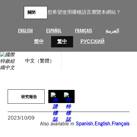
跳
至
您希望使用哪種語言瀏覽本網站？
關閉
主
要
內
ENGLISH
ESPAÑOL
FRANÇAIS
العربية
容
简中
繁中
РУССКИЙ
中文（繁體）
研究報告
2023/10/09
Also available in
Spanish
,
English
,
Français