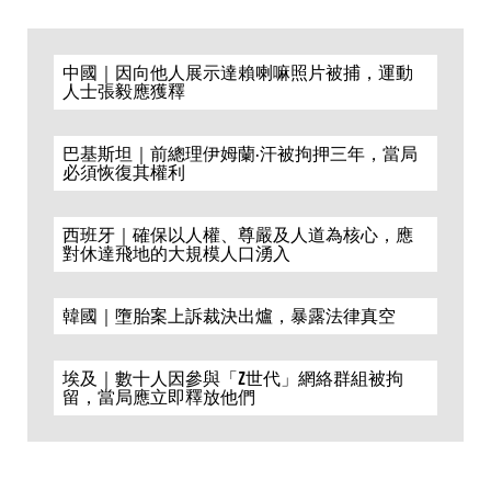
中國｜因向他人展示達賴喇嘛照片被捕，運動
人士張毅應獲釋
巴基斯坦｜前總理伊姆蘭·汗被拘押三年，當局
必須恢復其權利
西班牙｜確保以人權、尊嚴及人道為核心，應
對休達飛地的大規模人口湧入
韓國｜墮胎案上訴裁決出爐，暴露法律真空
埃及｜數十人因參與「Z世代」網絡群組被拘
留，當局應立即釋放他們