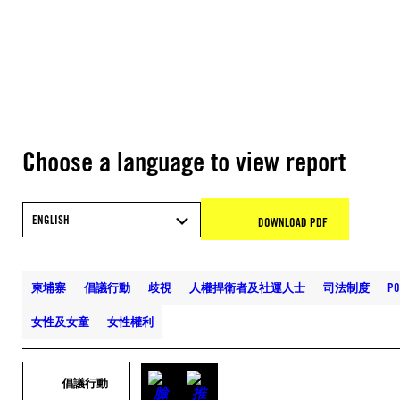
Choose a language to view report
ENGLISH
DOWNLOAD PDF
柬埔寨
倡議行動
歧視
人權捍衛者及社運人士
司法制度
PO
女性及女童
女性權利
倡議行動