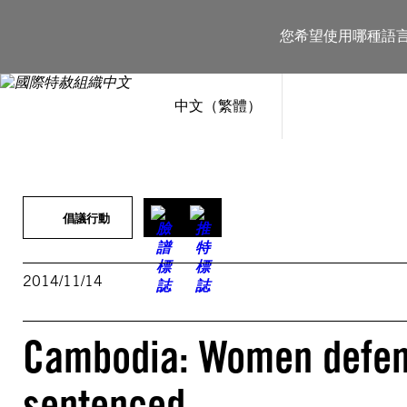
跳
至
您希望使用哪種語
主
要
內
容
中文（繁體）
倡議行動
2014/11/14
Cambodia: Women defen
sentenced