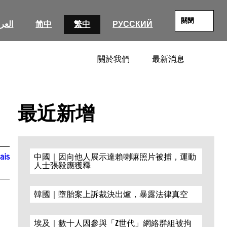
關閉
العرب
简中
繁中
РУССКИЙ
關於我們
最新消息
SEARC
最近新增
ais
中國｜因向他人展示達賴喇嘛照片被捕，運動
人士張毅應獲釋
韓國｜墮胎案上訴裁決出爐，暴露法律真空
埃及｜數十人因參與「Z世代」網絡群組被拘