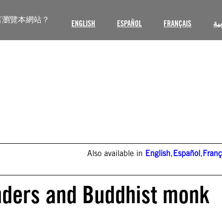
言瀏覽本網站？
ENGLISH
ESPAÑOL
FRANÇAIS
ية
Also available in
English
,
Español
,
Franç
ders and Buddhist monk