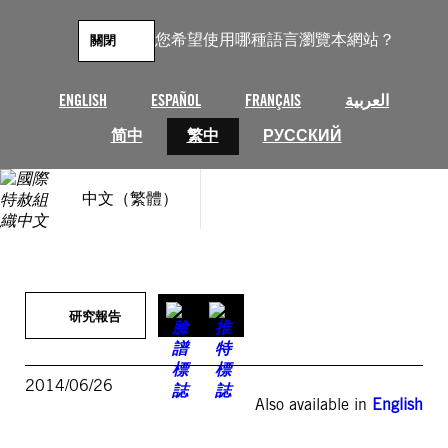
跳
至
您希望使用哪種語言瀏覽本網站？
關閉
主
要
內
ENGLISH
ESPAÑOL
FRANÇAIS
العربية
容
简中
繁中
РУССКИЙ
中文（繁體）
研究報告
2014/06/26
Also available in
English