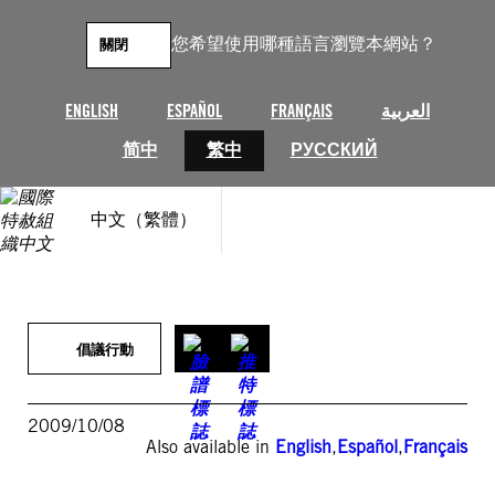
跳
至
您希望使用哪種語言瀏覽本網站？
關閉
主
要
內
ENGLISH
ESPAÑOL
FRANÇAIS
العربية
容
简中
繁中
РУССКИЙ
中文（繁體）
倡議行動
2009/10/08
Also available in
English
,
Español
,
Français